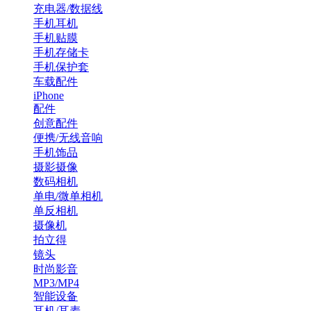
充电器/数据线
手机耳机
手机贴膜
手机存储卡
手机保护套
车载配件
iPhone
配件
创意配件
便携/无线音响
手机饰品
摄影摄像
数码相机
单电/微单相机
单反相机
摄像机
拍立得
镜头
时尚影音
MP3/MP4
智能设备
耳机/耳麦