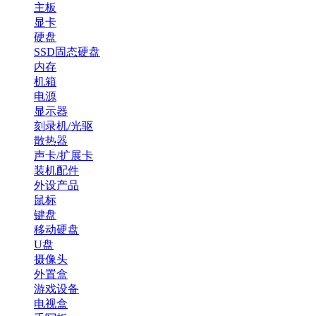
主板
显卡
硬盘
SSD固态硬盘
内存
机箱
电源
显示器
刻录机/光驱
散热器
声卡/扩展卡
装机配件
外设产品
鼠标
键盘
移动硬盘
U盘
摄像头
外置盒
游戏设备
电视盒