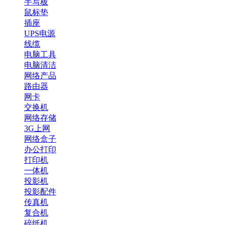
手写板
鼠标垫
插座
UPS电源
线缆
电脑工具
电脑清洁
网络产品
路由器
网卡
交换机
网络存储
3G上网
网络盒子
办公打印
打印机
一体机
投影机
投影配件
传真机
复合机
碎纸机