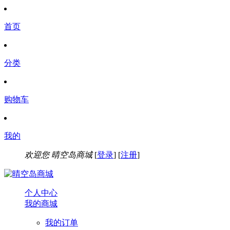
首页
分类
购物车
我的
欢迎您
晴空岛商城
[
登录
] [
注册
]
个人中心
我的商城
我的订单