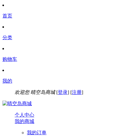
首页
分类
购物车
我的
欢迎您
晴空岛商城
[
登录
] [
注册
]
个人中心
我的商城
我的订单