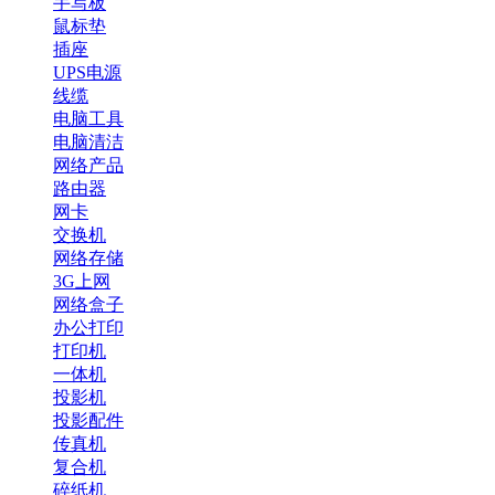
手写板
鼠标垫
插座
UPS电源
线缆
电脑工具
电脑清洁
网络产品
路由器
网卡
交换机
网络存储
3G上网
网络盒子
办公打印
打印机
一体机
投影机
投影配件
传真机
复合机
碎纸机