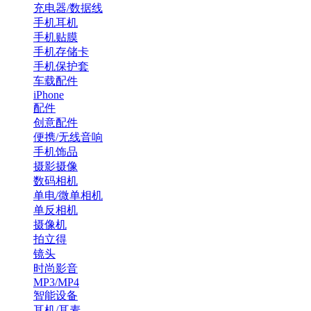
充电器/数据线
手机耳机
手机贴膜
手机存储卡
手机保护套
车载配件
iPhone
配件
创意配件
便携/无线音响
手机饰品
摄影摄像
数码相机
单电/微单相机
单反相机
摄像机
拍立得
镜头
时尚影音
MP3/MP4
智能设备
耳机/耳麦