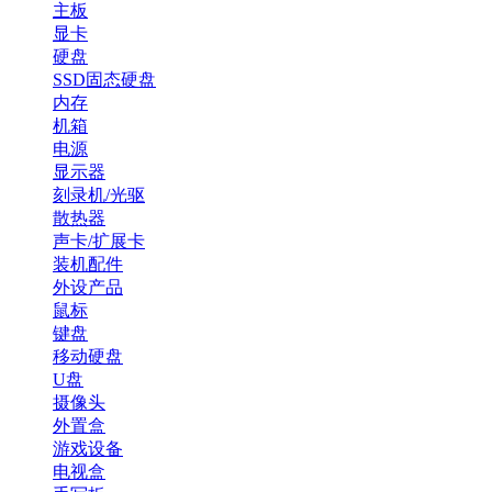
主板
显卡
硬盘
SSD固态硬盘
内存
机箱
电源
显示器
刻录机/光驱
散热器
声卡/扩展卡
装机配件
外设产品
鼠标
键盘
移动硬盘
U盘
摄像头
外置盒
游戏设备
电视盒