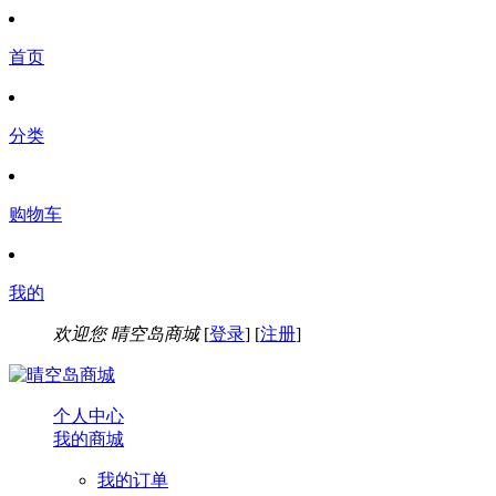
首页
分类
购物车
我的
欢迎您
晴空岛商城
[
登录
] [
注册
]
个人中心
我的商城
我的订单