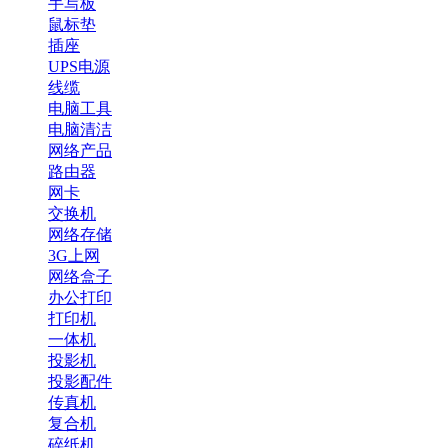
手写板
鼠标垫
插座
UPS电源
线缆
电脑工具
电脑清洁
网络产品
路由器
网卡
交换机
网络存储
3G上网
网络盒子
办公打印
打印机
一体机
投影机
投影配件
传真机
复合机
碎纸机