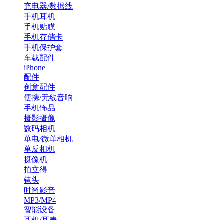
充电器/数据线
手机耳机
手机贴膜
手机存储卡
手机保护套
车载配件
iPhone
配件
创意配件
便携/无线音响
手机饰品
摄影摄像
数码相机
单电/微单相机
单反相机
摄像机
拍立得
镜头
时尚影音
MP3/MP4
智能设备
耳机/耳麦