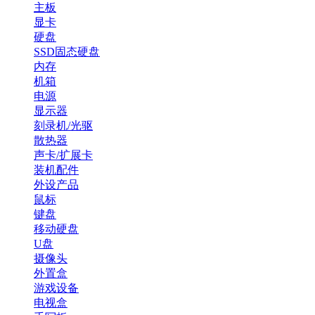
主板
显卡
硬盘
SSD固态硬盘
内存
机箱
电源
显示器
刻录机/光驱
散热器
声卡/扩展卡
装机配件
外设产品
鼠标
键盘
移动硬盘
U盘
摄像头
外置盒
游戏设备
电视盒